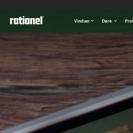
Link
Vinduer
Døre
Pro