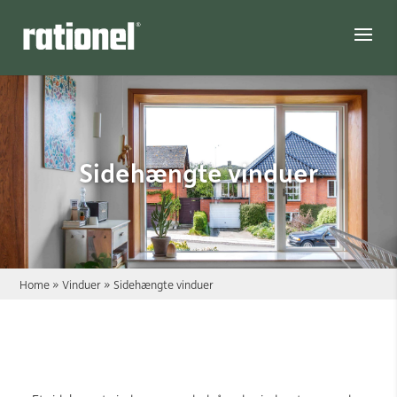
Link
Sidehængte vinduer
Home
»
Vinduer
»
Sidehængte vinduer