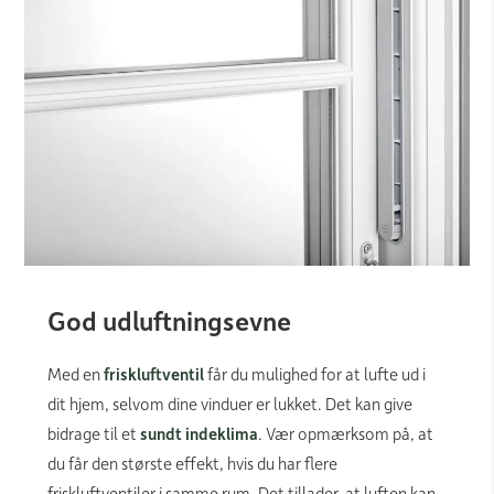
God udluftningsevne
Med en
friskluftventil
får du mulighed for at lufte ud i
dit hjem, selvom dine vinduer er lukket. Det kan give
bidrage til et
sundt indeklima
. Vær opmærksom på, at
du får den største effekt, hvis du har flere
friskluftventiler i samme rum. Det tillader, at luften kan