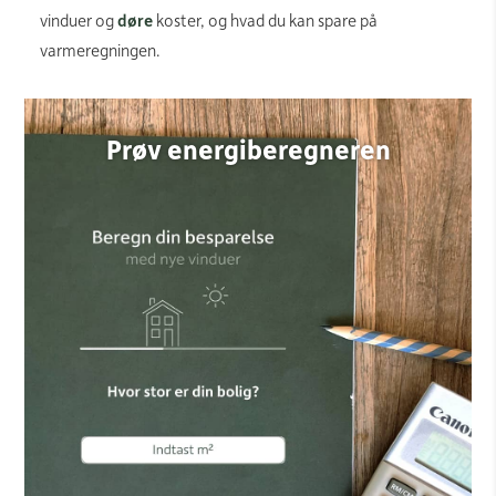
vinduer og
døre
koster, og hvad du kan spare på
varmeregningen.
Prøv energiberegneren