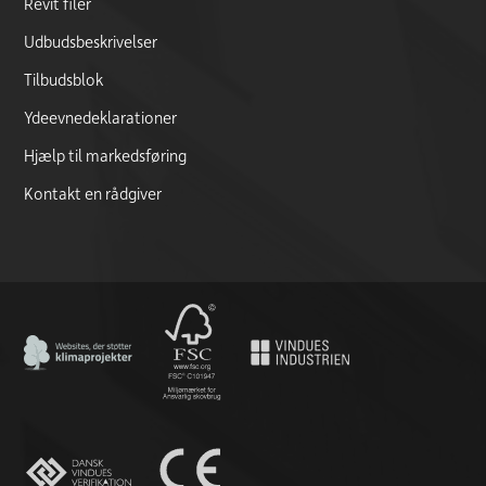
Revit filer
Udbudsbeskrivelser
Tilbudsblok
Ydeevnedeklarationer
Hjælp til markedsføring
Kontakt en rådgiver
CO2 Neutral certificate
FSC logo
CE marking documentation