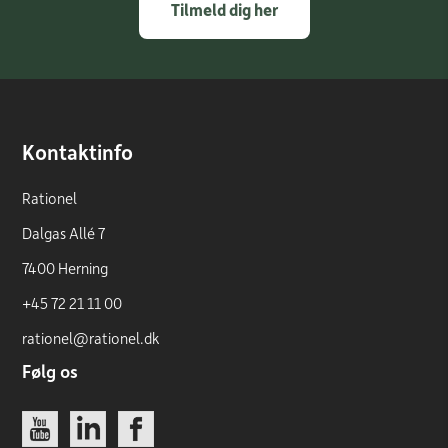
Tilmeld dig her
Kontaktinfo
Rationel
Dalgas Allé 7
7400 Herning
+45 72 21 11 00
rationel@rationel.dk
Følg os
Link
Link
Link