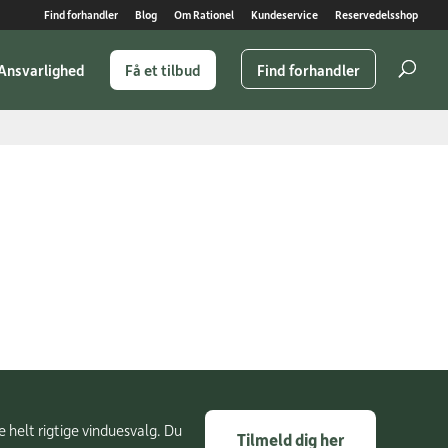
Find forhandler
Blog
Om Rationel
Kundeservice
Reservedelsshop
Ansvarlighed
Få et tilbud
Find forhandler
e helt rigtige vinduesvalg. Du
Tilmeld dig her