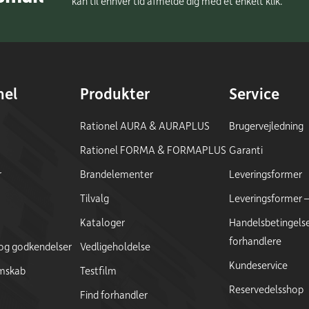
kan til enhver tid afmelde dig med et enkelt klik.
nel
Produkter
Service
Rationel AURA & AURAPLUS
Brugervejledning
Rationel FORMA & FORMAPLUS
Garanti
r
Brandelementer
Leveringsformer
Tilvalg
Leveringsformer – 
Kataloger
Handelsbetingelse
forhandlere
 og godkendelser
Vedligeholdelse
Kundeservice
mskab
Testfilm
Reservedelsshop
Find forhandler