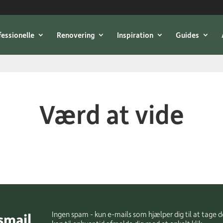
fessionelle
Renovering
Inspiration
Guides
Værd at vide
smail
Ingen spam - kun e-mails som hjælper dig til at tage d