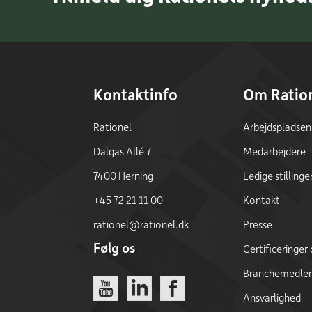
Kontaktinfo
Om Ratio
Rationel
Arbejdspladsen
Dalgas Allé 7
Medarbejdere
7400 Herning
Ledige stillinge
+45 72 21 11 00
Kontakt
rationel@rationel.dk
Presse
Følg os
Certificeringer
Branchemedle
Link
Link
Link
Ansvarlighed