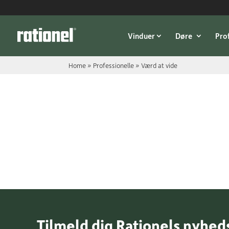
Link
Vinduer
Døre
Pro
Home
»
Professionelle
»
Værd at vide
Tilmeld dig Rationels nyhed