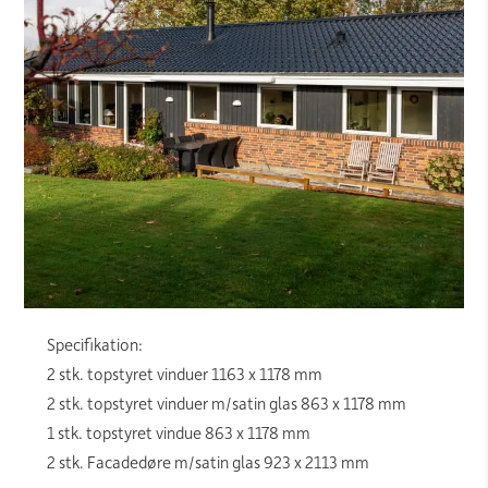
Specifikation:
2 stk. topstyret vinduer 1163 x 1178 mm
2 stk. topstyret vinduer m/satin glas 863 x 1178 mm
1 stk. topstyret vindue 863 x 1178 mm
2 stk. Facadedøre m/satin glas 923 x 2113 mm