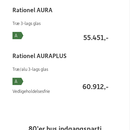
Rationel AURA
Træ 3-lags glas
55.451,-
Rationel AURAPLUS
Træ/alu 3-lags glas
60.912,-
Vedligeholdelsesfrie
80’er hus indgangsparti