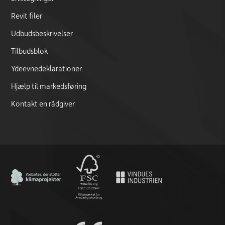
Revit filer
Udbudsbeskrivelser
Tilbudsblok
Ydeevnedeklarationer
Hjælp til markedsføring
Kontakt en rådgiver
CO2 Neutral certificate
FSC logo
CE marking documentation