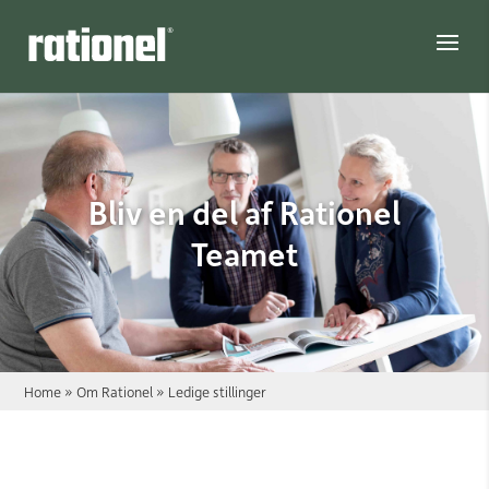
Link
Bliv en del af Rationel
Teamet
Home
»
Om Rationel
»
Ledige stillinger