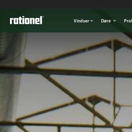
Link
Vinduer
Døre
Pro