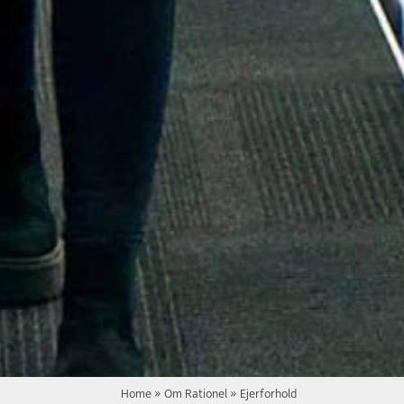
Home
»
Om Rationel
»
Ejerforhold