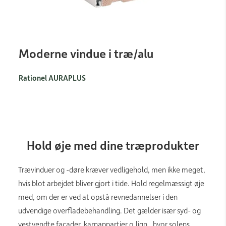
Moderne vindue i træ/alu
Rationel AURAPLUS
Hold øje med dine træprodukter
Trævinduer og -døre kræver vedligehold, men ikke meget,
hvis blot arbejdet bliver gjort i tide. Hold regelmæssigt øje
med, om der er ved at opstå revnedannelser i den
udvendige overfladebehandling. Det gælder især syd- og
vestvendte facader, karnappartier o.lign., hvor solens