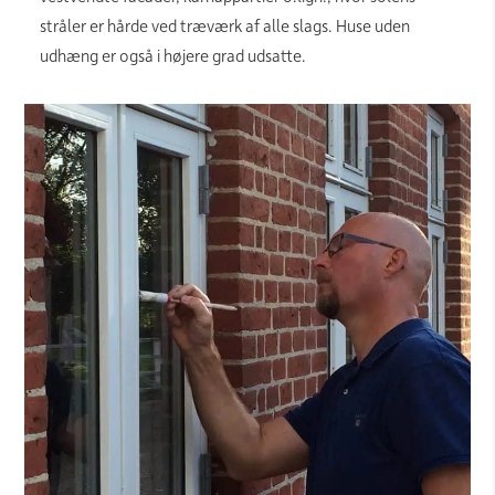
stråler er hårde ved træværk af alle slags. Huse uden
udhæng er også i højere grad udsatte.