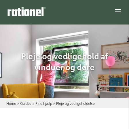
Link
Pleje og vedligehold af
vinduer og døre
Home
»
Guides
»
Find hjælp
»
Pleje og vedligeholdelse