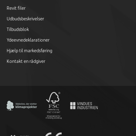
Revit filer
Udbudsbeskrivelser
Tilbudsblok
Ydeevnedeklarationer
Hjælp til markedsføring
Kontakt en rådgiver
CO2 Neutral certificate
FSC logo
CE marking documentation