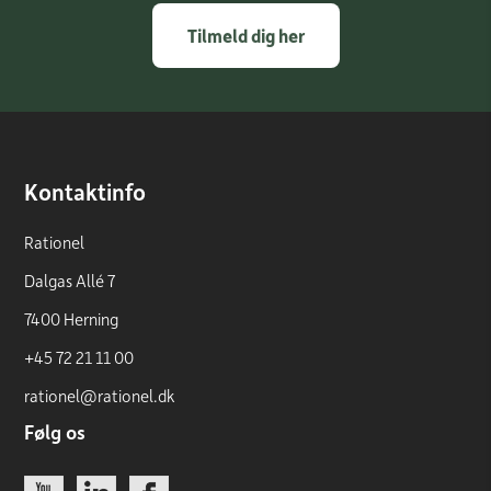
Tilmeld dig her
Kontaktinfo
Rationel
Dalgas Allé 7
7400 Herning
+45 72 21 11 00
rationel@rationel.dk
Følg os
Link
Link
Link