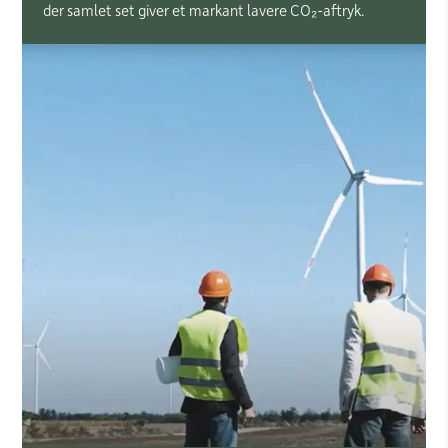
der samlet set giver et markant lavere CO₂-aftryk.