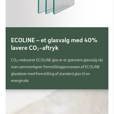
ECOLINE – et glasvalg med 40%
lavere CO₂-aftryk
CO₂-reduceret ECOLINE glas er et grønnere glasvalg når
man sammenligner fremstillingsprocessen af ECOLINE
glasskiver med fremstilling af standard glas til en
energirude.