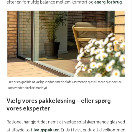
efter en fornuftig balance mellem komfort og
energiforbrug
.
Det er en god idé at vælge vinduer med solafskærmende glas til store glaspartier,
som vender direkte mod syd
Vælg vores pakkeløsning – eller spørg
vores eksperter
Rationel har gjort det nemt at vælge solafskærmende glas ved
at tilbyde to
tilvalgspakker.
Er du i tvivl, er du altid velkommen