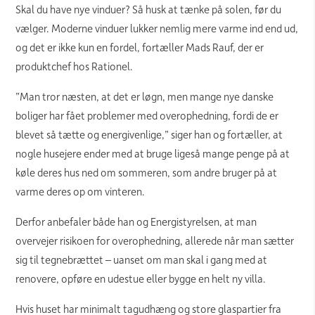
Skal du have nye vinduer? Så husk at tænke på solen, før du
vælger. Moderne vinduer lukker nemlig mere varme ind end ud,
og det er ikke kun en fordel, fortæller Mads Rauf, der er
produktchef hos Rationel.
”Man tror næsten, at det er løgn, men mange nye danske
boliger har fået problemer med overophedning, fordi de er
blevet så tætte og energivenlige,” siger han og fortæller, at
nogle husejere ender med at bruge ligeså mange penge på at
køle deres hus ned om sommeren, som andre bruger på at
varme deres op om vinteren.
Derfor anbefaler både han og Energistyrelsen, at man
overvejer risikoen for overophedning, allerede når man sætter
sig til tegnebrættet – uanset om man skal i gang med at
renovere, opføre en udestue eller bygge en helt ny villa.
Hvis huset har minimalt tagudhæng og store glaspartier fra