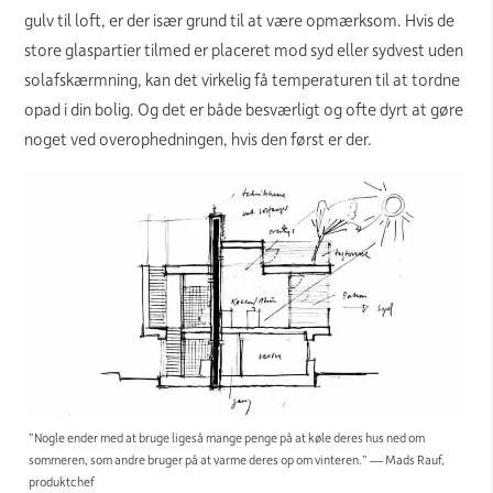
gulv til loft, er der især grund til at være opmærksom. Hvis de
store glaspartier tilmed er placeret mod syd eller sydvest uden
solafskærmning, kan det virkelig få temperaturen til at tordne
opad i din bolig. Og det er både besværligt og ofte dyrt at gøre
noget ved overophedningen, hvis den først er der.
”Nogle ender med at bruge ligeså mange penge på at køle deres hus ned om
sommeren, som andre bruger på at varme deres op om vinteren.” — Mads Rauf,
produktchef