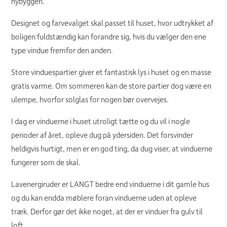
nybyggeri.
Designet og farvevalget skal passet til huset, hvor udtrykket af
boligen fuldstændig kan forandre sig, hvis du vælger den ene
type vindue fremfor den anden.
Store vinduespartier giver et fantastisk lys i huset og en masse
gratis varme. Om sommeren kan de store partier dog være en
ulempe, hvorfor solglas for nogen bør overvejes.
I dag er vinduerne i huset utroligt tætte og du vil i nogle
perioder af året, opleve dug på ydersiden. Det forsvinder
heldigvis hurtigt, men er en god ting, da dug viser, at vinduerne
fungerer som de skal.
Lavenergiruder er LANGT bedre end vinduerne i dit gamle hus
og du kan endda møblere foran vinduerne uden at opleve
træk. Derfor gør det ikke noget, at der er vinduer fra gulv til
loft.