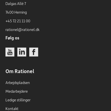
Dalgas Allé 7
7400 Herning
+45 72 21 11 00
rationel@rationel.dk
Følg os
Link
Link
Link
Om Rationel
Arbejdspladsen
Medarbejdere
Ledige stillinger
Kontakt