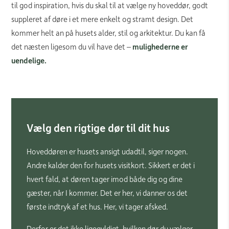
til god inspiration, hvis du skal til at vælge ny hoveddør, godt
suppleret af døre i et mere enkelt og stramt design. Det
kommer helt an på husets alder, stil og arkitektur. Du kan få
det næsten ligesom du vil have det –
mulighederne er
uendelige.
Vælg den rigtige dør til dit hus
Hoveddøren er husets ansigt udadtil, siger nogen.
Andre kalder den for husets visitkort. Sikkert er det i
hvert fald, at døren tager imod både dig og dine
gæster, når I kommer. Det er her, vi danner os det
første indtryk af et hus. Her, vi tager afsked.
Derfor er det ikke ligegyldigt, hvilken dør du vælger,