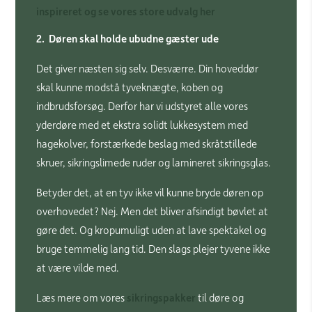
inspireret og se vores store udvalg her
2. Døren skal holde ubudne gæster ude
Det giver næsten sig selv. Desværre. Din hoveddør
skal kunne modstå tyveknægte, koben og
indbrudsforsøg. Derfor har vi udstyret alle vores
yderdøre med et ekstra solidt lukkesystem med
hagekolver, forstærkede beslag med skråtstillede
skruer, sikringslimede ruder og lamineret sikringsglas.
Betyder det, at en tyv ikke vil kunne bryde døren op
overhovedet? Nej. Men det bliver afsindigt bøvlet at
gøre det. Og kropumuligt uden at lave spektakel og
bruge temmelig lang tid. Den slags plejer tyvene ikke
at være vilde med.
Læs mere om vores
sikringspakker
til døre og