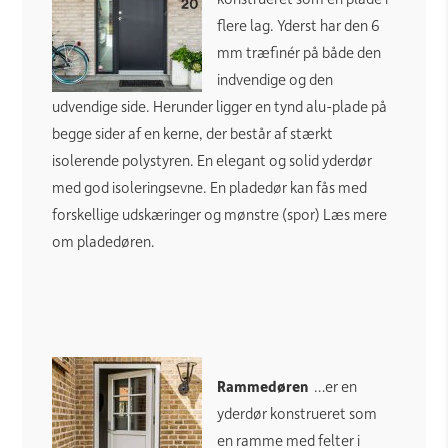
flere lag. Yderst har den 6
mm træfinér på både den
indvendige og den
udvendige side. Herunder ligger en tynd alu-plade på
begge sider af en kerne, der består af stærkt
isolerende polystyren. En elegant og solid yderdør
med god isoleringsevne. En pladedør kan fås med
forskellige udskæringer og mønstre (spor) Læs mere
om pladedøren.
Rammedøren
…er en
yderdør konstrueret som
en ramme med felter i