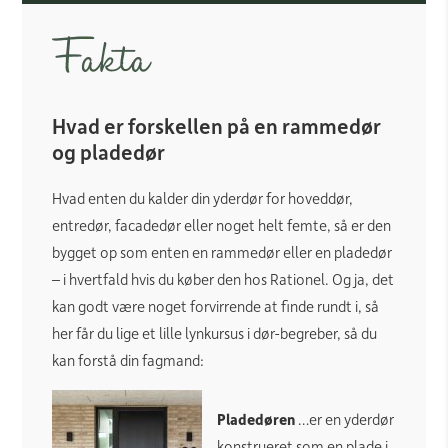
Hvad er forskellen på en rammedør
og pladedør
Hvad enten du kalder din yderdør for hoveddør,
entredør, facadedør eller noget helt femte, så er den
bygget op som enten en rammedør eller en pladedør
– i hvertfald hvis du køber den hos Rationel. Og ja, det
kan godt være noget forvirrende at finde rundt i, så
her får du lige et lille lynkursus i dør-begreber, så du
kan forstå din fagmand:
Pladedøren
…er en yderdør
konstrueret som en plade i