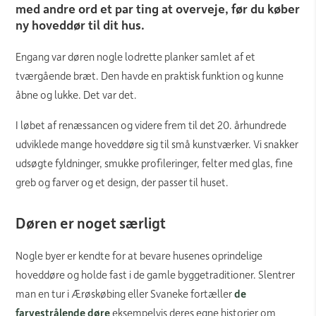
med andre ord et par ting at overveje, før du køber
ny hoveddør til dit hus.
Engang var døren nogle lodrette planker samlet af et
tværgående bræt. Den havde en praktisk funktion og kunne
åbne og lukke. Det var det.
I løbet af renæssancen og videre frem til det 20. århundrede
udviklede mange hoveddøre sig til små kunstværker. Vi snakker
udsøgte fyldninger, smukke profileringer, felter med glas, fine
greb og farver og et design, der passer til huset.
Døren er noget særligt
Nogle byer er kendte for at bevare husenes oprindelige
hoveddøre og holde fast i de gamle byggetraditioner. Slentrer
man en tur i Ærøskøbing eller Svaneke fortæller
de
farvestrålende døre
eksempelvis deres egne historier om