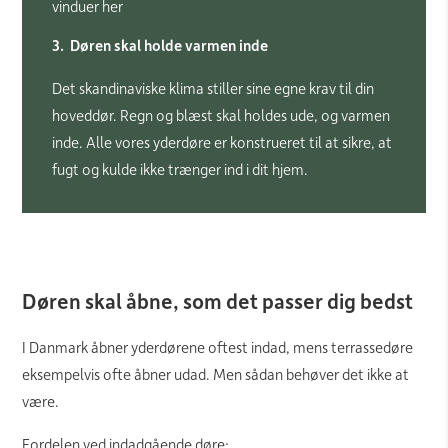
vinduer her
3. Døren skal holde varmen inde
Det skandinaviske klima stiller sine egne krav til din
hoveddør. Regn og blæst skal holdes ude, og varmen
inde. Alle vores yderdøre er konstrueret til at sikre, at
fugt og kulde ikke trænger ind i dit hjem.
Døren skal åbne, som det passer dig bedst
I Danmark åbner yderdørene oftest indad, mens terrassedøre
eksempelvis ofte åbner udad. Men sådan behøver det ikke at
være.
Fordelen ved indadgående døre: