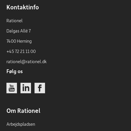
Kontaktinfo
Rationel
Dalgas Allé 7
7400 Herning
+45 72 21 11 00
rationel@rationel.dk
Følg os
Link
Link
Link
Om Rationel
Arbejdspladsen