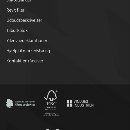
Revit filer
Udbudsbeskrivelser
Tilbudsblok
Ydeevnedeklarationer
Hjælp til markedsføring
Kontakt en rådgiver
CO2 Neutral certificate
FSC logo
CE marking documentation