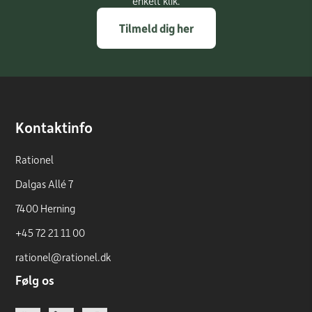
enkelt klik.
Tilmeld dig her
Kontaktinfo
Rationel
Dalgas Allé 7
7400 Herning
+45 72 21 11 00
rationel@rationel.dk
Følg os